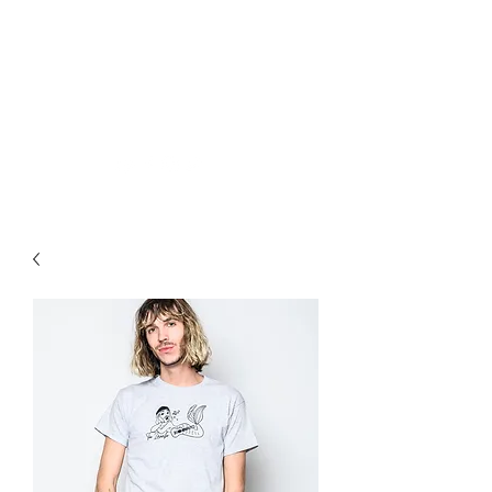
TÉO LAVABO • ARTISTE
Parce que la vie est toujours
plus belle en Yodeley