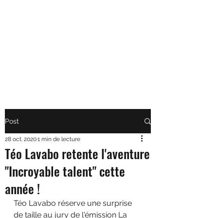
TÉO LAVABO • ARTISTE
Parce que la vie est toujours
plus belle en Yodeley
Post
28 oct. 2020
1 min de lecture
Téo Lavabo retente l'aventure
"Incroyable talent" cette
année !
Téo Lavabo réserve une surprise 
de taille au jury de l'émission La 