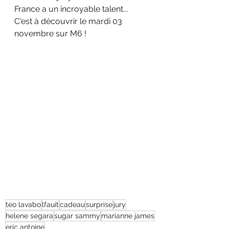
France a un incroyable talent... 
C'est à découvrir le mardi 03 
novembre sur M6 !
teo lavabo
lfauit
cadeau
surprise
jury
helene segara
sugar sammy
marianne james
eric antoine