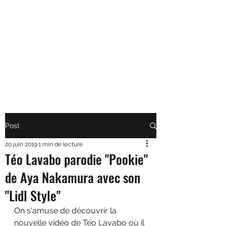
TÉO LAVABO • ARTISTE
Parce que la vie est toujours
plus belle en Yodeley
Post
20 juin 2019
1 min de lecture
Téo Lavabo parodie "Pookie"
de Aya Nakamura avec son
"Lidl Style"
On s'amuse de découvrir la 
nouvelle vidéo de Téo Lavabo où il 