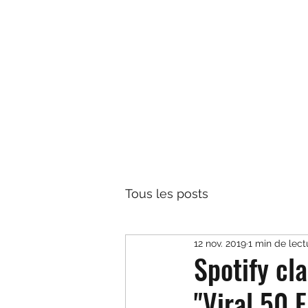
TÉO LAVABO • ARTISTE
Parce que la vie est toujours plus belle en Yodeley
Tous les posts
12 nov. 2019
1 min de lect
Spotify c
"Viral 50 