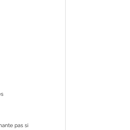
s 
hante pas si 