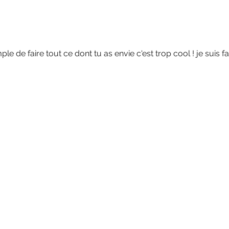
BLOG 
Téo Lavabo dans l'émission "Un
Diner Presque Parfait" à Annecy
mple de faire tout ce dont tu as envie c'est trop cool ! je suis f