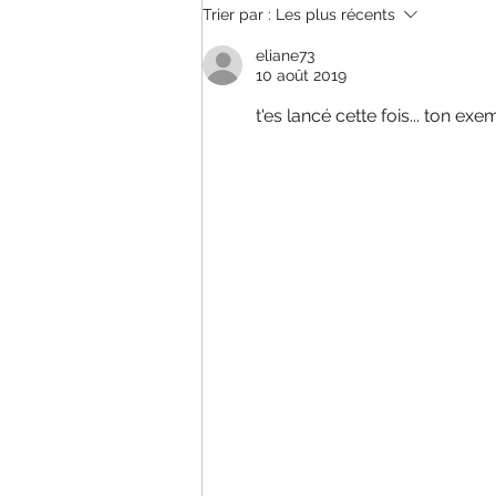
Téo Lavabo en concert à Paris au
Trier par :
Les plus récents
Cabaret Sauvage
eliane73
10 août 2019
t'es lancé cette fois... ton exe