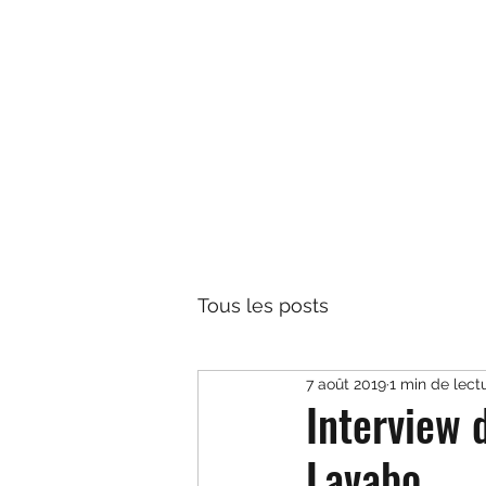
TÉO LAVABO • ARTISTE
Parce que la vie est toujours plus belle en Yodeley
Tous les posts
7 août 2019
1 min de lect
Interview 
Lavabo