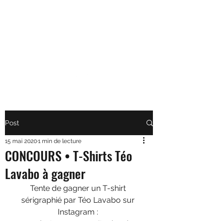
TÉO LAVABO • ARTISTE
Parce que la vie est toujours
plus belle en Yodeley
Post
15 mai 2020
1 min de lecture
CONCOURS • T-Shirts Téo
Lavabo à gagner
Tente de gagner un T-shirt 
sérigraphié par Téo Lavabo sur 
Instagram : 