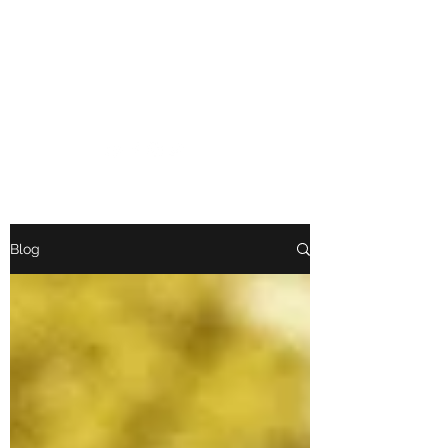
TÉO LAVABO • ARTISTE
Parce que la vie est toujours
plus belle en Yodeley
Blog