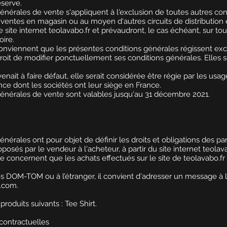
éserve.
énérales de vente s'appliquent à l'exclusion de toutes autres co
s ventes en magasin ou au moyen d'autres circuits de distribution
e site internet teolavabo.fr et prévaudront, le cas échéant, sur to
ire.
onviennent que les présentes conditions générales régissent excl
roit de modifier ponctuellement ses conditions générales. Elles s
enait à faire défaut, elle serait considérée être régie par les usa
nce dont les sociétés ont leur siège en France.
énérales de vente sont valables jusqu'au 31 décembre 2021.
nérales ont pour objet de définir les droits et obligations des par
osés par le vendeur à l'acheteur, à partir du site internet teolava
e concernent que les achats effectués sur le site de teolavabo.fr
es DOM-TOM ou à l’étranger, il convient d'adresser un message à l
l.com
.
roduits suivants : Tee Shirt.
écontractuelles