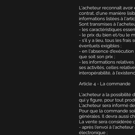
L'acheteur reconnaît avoi
contrat, d'une manière lis
informations listées à l'ar
Sont transmises à l'acheteu
- les caractéristiques essen
- le prix du bien et/ou le 
- s'il y a lieu, tous les fr
éventuels exigibles ;
- en l'absence d'exécution 
que soit son prix ;
- les informations relative
ses activités, celles relat
interopérabilité, à l'exist
Article 4 - La commande
L'acheteur a la possibilit
qui y figure, pour tout prod
L'acheteur sera informé de
Pour que la commande soit v
générales. Il devra aussi c
La vente sera considérée c
- après l'envoi à l'acheteu
électronique ;