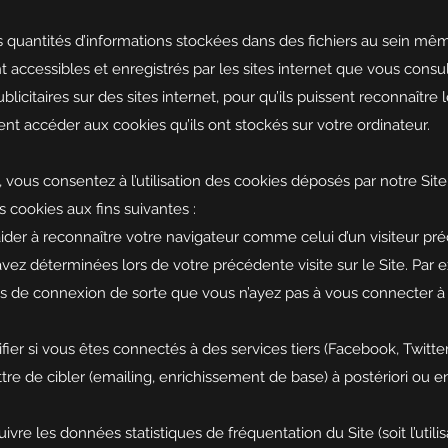
s quantités d’informations stockées dans des fichiers au sein mê
t accessibles et enregistrés par les sites internet que vous consult
licitaires sur des sites internet, pour qu’ils puissent reconnaître l
t accéder aux cookies qu’ils ont stockés sur votre ordinateur.
t , vous consentez à l’utilisation des cookies déposés par notre Site
es cookies aux fins suivantes :
aider à reconnaître votre navigateur comme celui d’un visiteur pr
vez déterminées lors de votre précédente visite sur le Site. Pa
ns de connexion de sorte que vous n’ayez pas à vous connecter à
fier si vous êtes connectés à des services tiers (Facebook, Twitter
re de cibler (emailing, enrichissement de base) à postériori ou e
vre les données statistiques de fréquentation du Site (soit l’utilisa