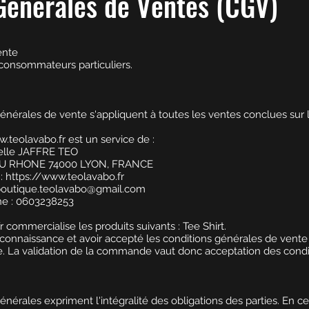
Générales de Ventes (CGV)
ente
 consommateurs particuliers.
nérales de vente s'appliquent à toutes les ventes conclues sur le
w.teolavabo.fr
est un service de :
elle JAFFRE TEO
U RHONE 74000 LYON, FRANCE
:
https://www.teolavabo.fr
outique.teolavabo@gmail.com
 : 0603238253
r commercialise les produits suivants : Tee Shirt.
is connaissance et avoir accepté les conditions générales de vent
 La validation de la commande vaut donc acceptation des condi
nérales expriment l'intégralité des obligations des parties. En ce