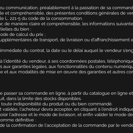
r eu communication, préalablement à la passation de sa commande
ible et compréhensible, des présentes conditions générales de ven
ticle L. 221-5 du code de la consommation.
r, de manière claire et compréhensible, les informations suivante
tielles du bien ;
mode de calcul du prix ;
ais supplémentaires de transport, de livraison ou d'affranchissement e
immédiate du contrat, la date ou le délai auquel le vendeur s'enga
s à l'identité du vendeur, à ses coordonnées postales, téléphoniqu
ives aux garanties légales, aux fonctionnalités du contenu numériqu
ence et aux modalités de mise en œuvre des garanties et autres con
é de passer sa commande en ligne, à partir du catalogue en ligne 
uit, dans la limite des stocks disponibles.
 toute indisponibilité du produit ou du bien commandé.
alidée, l'acheteur devra accepter, en cliquant à l'endroit indiqu
hoisir l'adresse et le mode de livraison, et enfin valider le mode d
omme définitive :
r de la confirmation de l'acceptation de la commande par le vende