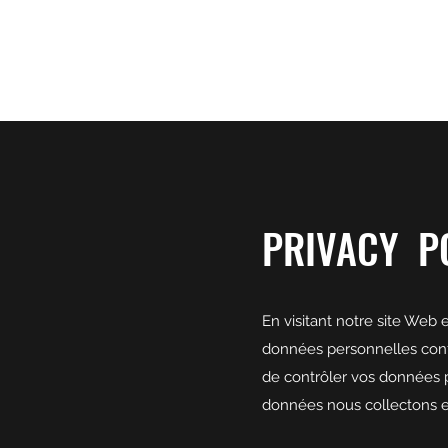
TÉO LAVABO • ARTISTE
Parce que la vie est toujours plus belle en Yodeley
PRIVACY P
En visitant notre site Web 
données personnelles confo
de contrôler vos données p
données nous collectons et